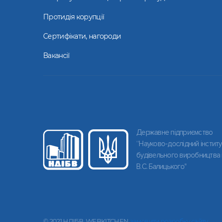
Протидія корупції
Сертифікати, нагороди
Вакансії
Державне підприємство
“Науково-дослідний інститу
будівельного виробництва 
В.С. Балицького"
© 2021 НДІБВ. WEBKITCHEN
замовити розробку сайту