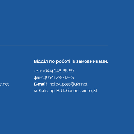
Відділ по роботі із замовниками:
тел.:
(044) 248-88-89
факс.:(044) 275- 12-25
r.net
Е-mail:
ndibv_post@ukr.net
м. Київ, пр. В. Лобановського, 51