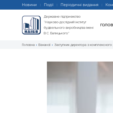
Новини
Події
Періодичні видання
Кон
Державне підприємство
“Науково-дослідний інститут
ГОЛО
будівельного виробництва імені
В.С. Балицького"
Головна
Вакансії
Заступник директора з комплексного р