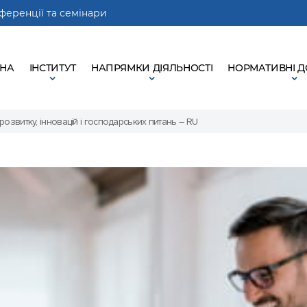
ференції та семінари
ВНА
ІНСТИТУТ
НАПРЯМКИ ДІЯЛЬНОСТІ
НОРМАТИВНІ 
озвитку, інновацій і господарських питань – RU