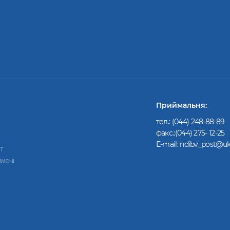
Приймальня:
тел.:
(044) 248-88-89
факс.:(044) 275- 12-25
Е-mail:
ndibv_post@uk
т
імені