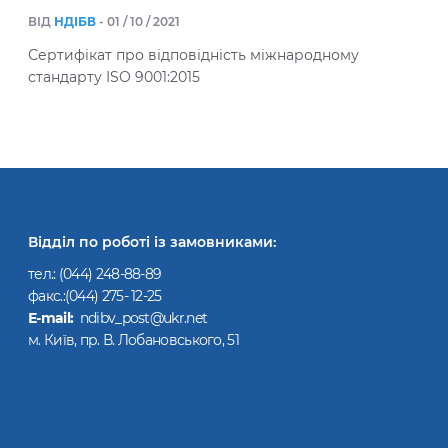
ВІД
НДІБВ
- 01 / 10 / 2021
Сертифікат про відповідність міжнародному
стандарту ISO 9001:2015
Відділ по роботі із замовниками:
тел.:
(044) 248-88-89
факс.:(044) 275- 12-25
Е-mail:
ndibv_post@ukr.net
м. Київ, пр. В. Лобановського, 51