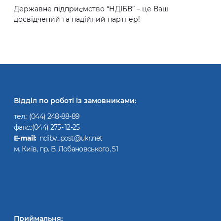
Державне підприємство “НДІБВ” – це Ваш
досвідчений та надійний партнер!
Відділ по роботі із замовниками:
тел.:
(044) 248-88-89
факс.:(044) 275- 12-25
Е-mail:
ndibv_post@ukr.net
м. Київ, пр. В. Лобановського, 51
Приймальня: