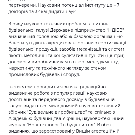
партнерами. Науковий потенціал інституту це – 7
докторів та 32 кандидати наук.
З ряду науково-технічних проблем та питань
будівельної галузі Державне підприємство “НДІБВ”
визначений головною або ж базовою організацією.
В інституті діють акредитовані органи з сертифікації
будівельної продукції, засобів механізації та систем
якості, методичні та консультативні пункти (центри)
допомоги виробничникам в сфері менеджменту,
маркетингу та технічного нагляду за станом
промислових будівель і споруд.
Інститутом проводиться значна редакційно-
видавнича робота з популяризації наукових
досягнень та передового досвіду в будівельній
галузі: видаються міжвідомчий науково-технічний
збірник “Будівельне виробництво” та, спільно з
Академією будівництва України, науково-технічний
журнал “Нові технології в будівництві”. В обох
виданнях, що зареєстровані у Вищій атестаційній