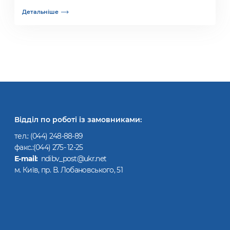
Детальніше
Відділ по роботі із замовниками:
тел.:
(044) 248-88-89
факс.:(044) 275- 12-25
Е-mail:
ndibv_post@ukr.net
м. Київ, пр. В. Лобановського, 51