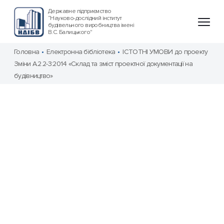
Державне підприємство
“Науково-дослідний інститут
будівельного виробництва імені
В.С. Балицького"
Головна
Електронна бібліотека
ІСТОТНІ УМОВИ до проекту
Зміни А.2.2-3:2014 «Склад та зміст проектної документації на
будівництво»