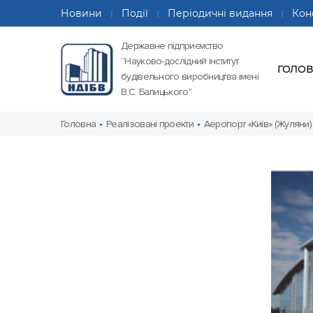
Новини
Події
Періодичні видання
Кон
Державне підприємство
“Науково-дослідний інститут
ГОЛО
будівельного виробництва імені
В.С. Балицького"
Головна
Реалізовані проекти
Аеропорт «Київ» (Жуляни)