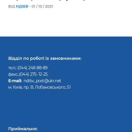
ВІД
НДІБВ
- 01 / 10 / 2021
Відділ по роботі із замовниками:
тел.:
(044) 248-88-89
факс.:(044) 275- 12-25
Е-mail:
ndibv_post@ukr.net
м. Київ, пр. В. Лобановського, 51
Приймальня: