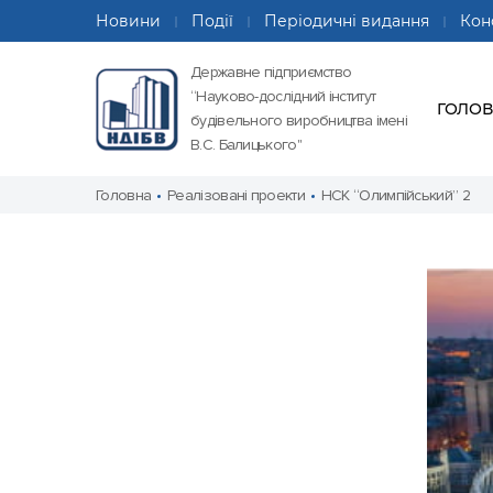
Новини
Події
Періодичні видання
Кон
Державне підприємство
“Науково-дослідний інститут
ГОЛО
будівельного виробництва імені
В.С. Балицького"
Головна
Реалізовані проекти
НСК “Олимпійський” 2