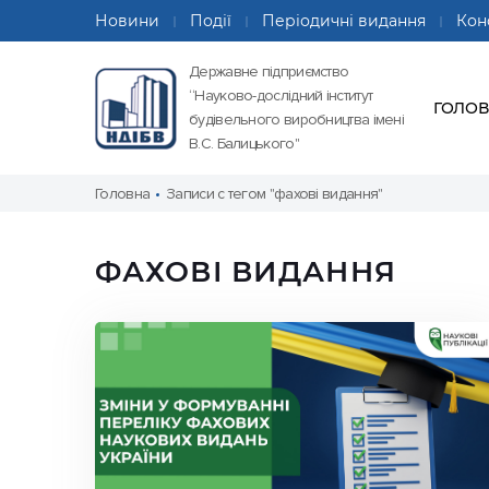
Новини
Події
Періодичні видання
Кон
Державне підприємство
“Науково-дослідний інститут
ГОЛО
будівельного виробництва імені
В.С. Балицького"
Головна
Записи с тегом "фахові видання"
ФАХОВІ ВИДАННЯ