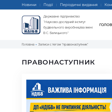
Новини
Події
Періодичні видання
Кон
Державне підприємство
“Науково-дослідний інститут
ГОЛО
будівельного виробництва імені
В.С. Балицького"
Головна
Записи с тегом "правонаступник"
ПРАВОНАСТУПНИК