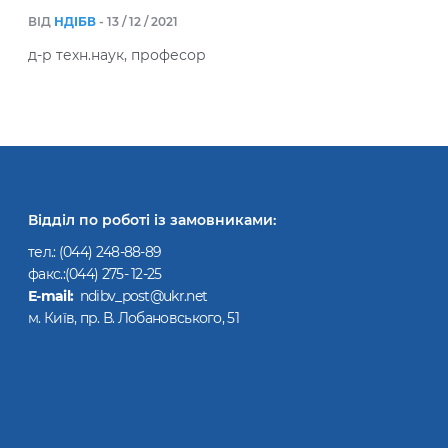
ВІД
НДІБВ
- 13 / 12 / 2021
д-р техн.наук, професор
Відділ по роботі із замовниками:
тел.:
(044) 248-88-89
факс.:(044) 275- 12-25
Е-mail:
ndibv_post@ukr.net
м. Київ, пр. В. Лобановського, 51