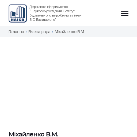
Державне підприємство
“Науково-дослідний інститут
будівельного виробництва імені
В.С. Балицького"
Головна
Вчена рада
Міхайленко В.М.
Міхайленко В.М.